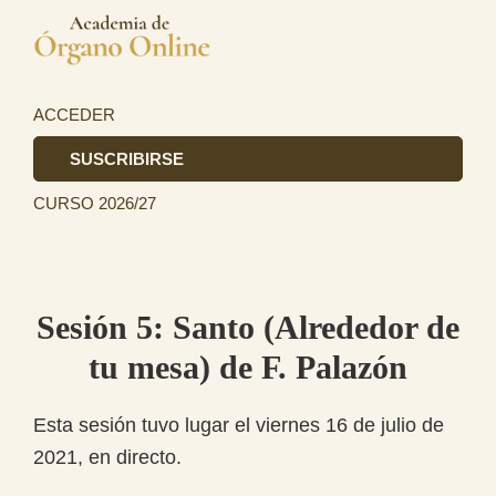
Saltar
Saltar
a
al
Academia
la
contenido
La
de
navegación
principal
primera
ACCEDER
Órgano
principal
academia
SUSCRIBIRSE
de
CURSO 2026/27
Órgano
totalmente
online
en
Sesión 5: Santo (Alrededor de
el
tu mesa) de F. Palazón
ámbito
hispanohablante.
Esta sesión tuvo lugar el viernes 16 de julio de
2021, en directo.