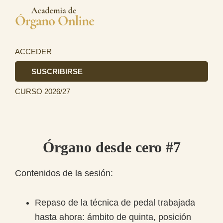
Saltar
Saltar
a
al
Academia
la
contenido
La
de
navegación
principal
primera
ACCEDER
Órgano
principal
academia
SUSCRIBIRSE
de
CURSO 2026/27
Órgano
totalmente
online
en
Órgano desde cero #7
el
ámbito
Contenidos de la sesión:
hispanohablante.
Repaso de la técnica de pedal trabajada
hasta ahora: ámbito de quinta, posición