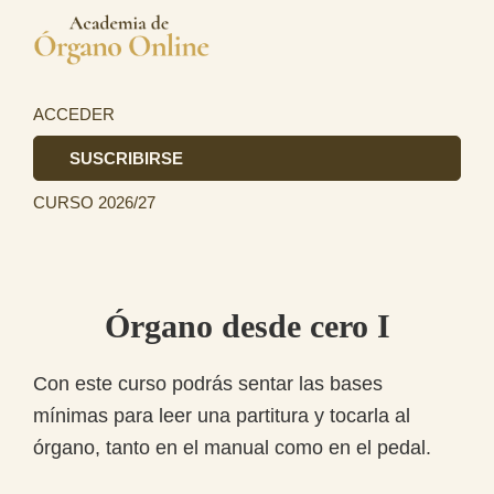
Saltar
Saltar
a
al
Academia
la
contenido
La
de
navegación
principal
primera
ACCEDER
Órgano
principal
academia
SUSCRIBIRSE
de
CURSO 2026/27
Órgano
totalmente
online
en
Órgano desde cero I
el
ámbito
Con este curso podrás sentar las bases
hispanohablante.
mínimas para leer una partitura y tocarla al
órgano, tanto en el manual como en el pedal.