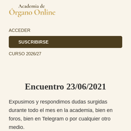
Saltar
Saltar
a
al
Academia
la
contenido
La
de
navegación
principal
primera
ACCEDER
Órgano
principal
academia
SUSCRIBIRSE
de
CURSO 2026/27
Órgano
totalmente
online
en
Encuentro 23/06/2021
el
ámbito
Expusimos y respondimos dudas surgidas
hispanohablante.
durante todo el mes en la academia, bien en
foros, bien en Telegram o por cualquier otro
medio.