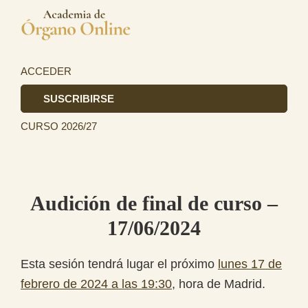
Saltar
Saltar
a
al
Academia
la
contenido
La
de
navegación
principal
primera
ACCEDER
Órgano
principal
academia
SUSCRIBIRSE
de
CURSO 2026/27
Órgano
totalmente
online
en
Audición de final de curso –
el
17/06/2024
ámbito
hispanohablante.
Esta sesión tendrá lugar el próximo
lunes 17 de
febrero de 2024 a las 19:30
, hora de Madrid.