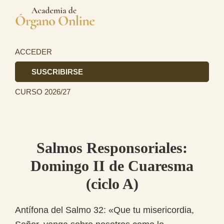
Saltar
Saltar
a
al
Academia
la
contenido
La
de
navegación
principal
primera
ACCEDER
Órgano
principal
academia
SUSCRIBIRSE
de
CURSO 2026/27
Órgano
totalmente
online
en
Salmos Responsoriales:
el
Domingo II de Cuaresma
ámbito
(ciclo A)
hispanohablante.
Antífona del Salmo 32: «Que tu misericordia,