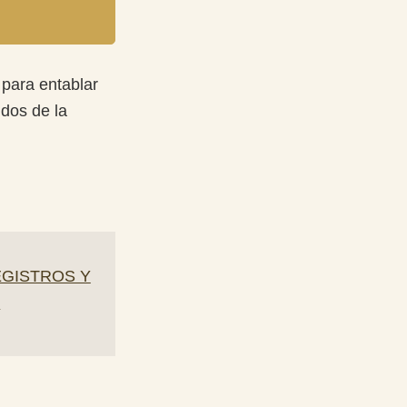
 para entablar
idos de la
EGISTROS Y
S