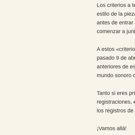
Los criterios a 
estilo de la pie
antes de entra
comenzar a junt
A estos «criteri
pasado 9 de abr
anteriores de e
mundo sonoro d
Tanto si eres pr
registraciones,
los registros d
¡Vamos allá!