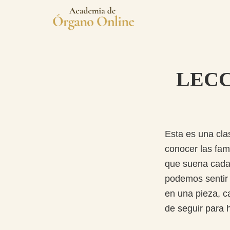
Saltar
Saltar
a
al
Academia
la
contenido
La
de
navegación
principal
primera
Órgano
principal
academia
LECCI
de
Órgano
totalmente
online
Esta es una cla
en
conocer las fam
el
que suena cada 
ámbito
podemos sentir 
hispanohablante.
en una pieza, c
de seguir para 