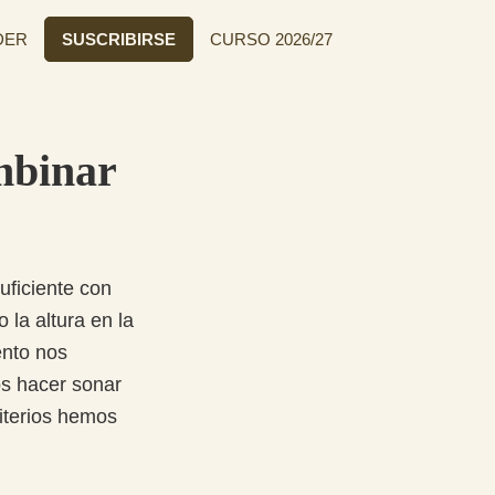
DER
SUSCRIBIRSE
CURSO 2026/27
mbinar
uficiente con
 la altura en la
ento nos
os hacer sonar
riterios hemos