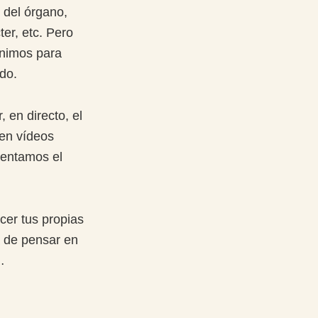
o del órgano,
ter, etc. Pero
ínimos para
do.
 en directo, el
 en vídeos
mentamos el
acer tus propias
a de pensar en
…