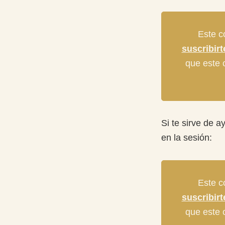
Este c
suscribir
que este c
Si te sirve de 
en la sesión:
Este c
suscribir
que este c