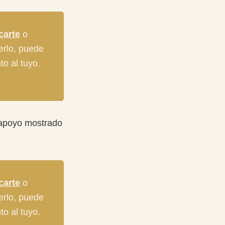
icarte
o
verlo, puede
to al tuyo.
 apoyo mostrado
icarte
o
verlo, puede
to al tuyo.