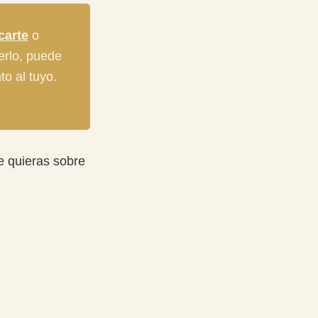
icarte
o
verlo, puede
to al tuyo.
e quieras sobre