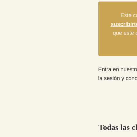
Este c
suscribir
que este c
Entra en nuest
la sesión y con
Todas las c