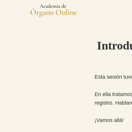
Saltar
Saltar
a
al
Academia
la
contenido
La
de
navegación
principal
primera
Órgano
principal
academia
Introd
de
Órgano
totalmente
online
Esta sesión tuv
en
el
En ella tratamo
ámbito
registro. Habla
hispanohablante.
¡Vamos allá!