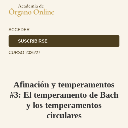
Saltar
Saltar
a
al
Academia
la
contenido
La
de
navegación
principal
primera
ACCEDER
Órgano
principal
academia
SUSCRIBIRSE
de
CURSO 2026/27
Órgano
totalmente
online
en
Afinación y temperamentos
el
#3: El temperamento de Bach
ámbito
y los temperamentos
hispanohablante.
circulares