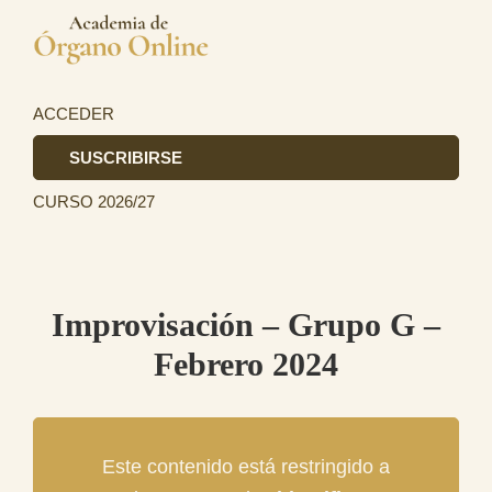
Saltar
Saltar
a
al
Academia
la
contenido
La
de
navegación
principal
primera
ACCEDER
Órgano
principal
academia
SUSCRIBIRSE
de
CURSO 2026/27
Órgano
totalmente
online
en
Improvisación – Grupo G –
el
Febrero 2024
ámbito
hispanohablante.
Este contenido está restringido a